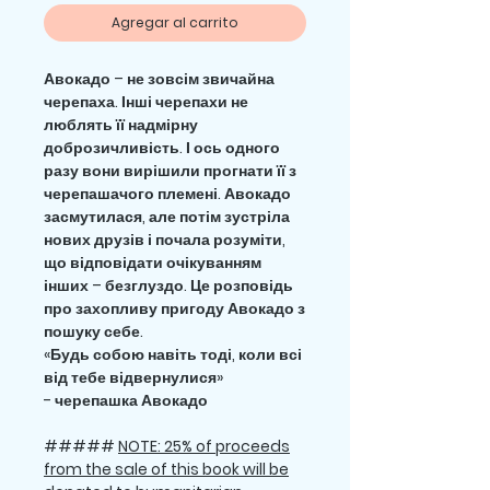
Agregar al carrito
Авокадо – не зовсім звичайна
черепаха. Інші черепахи не
люблять її надмірну
доброзичливість. І ось одного
разу вони вирішили прогнати її з
черепашачого племені. Авокадо
засмутилася, але потім зустріла
нових друзів і почала розуміти,
що відповідати очікуванням
інших – безглуздо. Це розповідь
про захопливу пригоду Авокадо з
пошуку себе.
«Будь собою навіть тоді, коли всі
від тебе відвернулися»
- черепашка Авокадо
#####
NOTE: 25% of proceeds
from the sale of this book will be