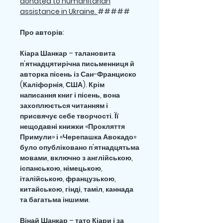
donated to humanitarian
assistance in Ukraine.
#####
Про авторів:
Кіара Шанкар – талановита
п'ятнадцятирічна письменниця й
авторка пісень із Сан-Франциско
(Каліфорнія, США). Крім
написання книг і пісень, вона
захоплюється читанням і
присвячує себе творчості. Її
нещодавні книжки «Прокляття
Примули» і «Черепашка Авокадо»
було опубліковано п'ятнадцятьма
мовами, включно з англійською,
іспанською, німецькою,
італійською, французькою,
китайською, гінді, таміл, каннада
та багатьма іншими.
Вінай Шанкар – тато Кіари і за