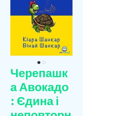
Черепашк
а Авокадо
: Єдина і
неповторн