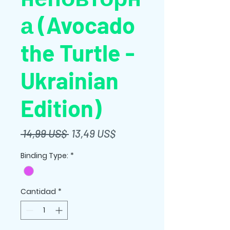
а (Avocado
the Turtle -
Ukrainian
Edition)
Precio
Precio
 14,99 US$ 
13,49 US$
de
Binding Type:
*
oferta
Cantidad
*