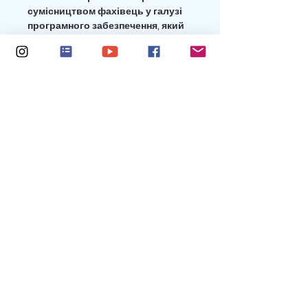
сумісництвом фахівець у галузі
програмного забезпечення, який
надихнувся бажанням доньки
писати книжки та пісні і вирішив
писати їх разом із нею.
Об'єднавши зусилля, вони
втілюють у життя великі ідеї!
Спільно написані поп-хіти
виконують Прімроуз Фернетіз,
Франческа Шанкар, Марла
Малвінс, Vin Cooper і SpotZ the
Frenchie. Тепер їх можна
послухати на Spotify, Apple Music,
YouTube Music, Amazon Music,
Deezer та інших музичних
сервісах.
Return policy
All purchases are final. No returns.