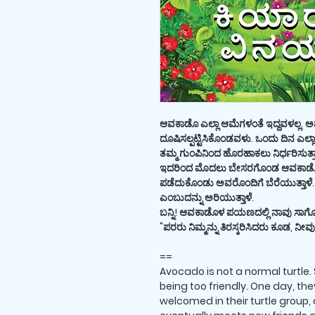
ಆವಕಾಡೊ ಎಲ್ಲಾ ಆಮೆಗಳಂತೆ ಇದ್ದವಳಲ್ಲ. 
ದೂಷಿಸಲ್ಪಟ್ಟಿಸಿಕೊಂಡವಳು. ಒಂದು ದಿನ ಎಲ್
ತಮ್ಮ ಗುಂಪಿನಿಂದ ಹೊರಹಾಕಲು ನಿರ್ಧರಿಸುತ್ತಾ
ಇದರಿಂದ ಮೊದಲು ಬೇಸರಗೊಂಡ ಆವಕಾಡೊ ಸರಾ
ಪಡೆದುಕೊಂಡು ಅವರೊಂದಿಗೆ ಬೆರೆಯುತ್ತಾ
ಎಂಬುದನ್ನು ಅರಿಯುತ್ತಾಳೆ.
ಬನ್ನಿ! ಆವಕಾಡೊಳ ಪಯಣದಲ್ಲಿ ನಾವು ಸಾ
"ಪರರು ನಿಮ್ಮನ್ನು ತಿರಸ್ಕರಿಸಿದರು ಕೂಡ, ನೀ
==
Avocado is not a normal turtle. S
being too friendly. One day, th
welcomed in their turtle group, 