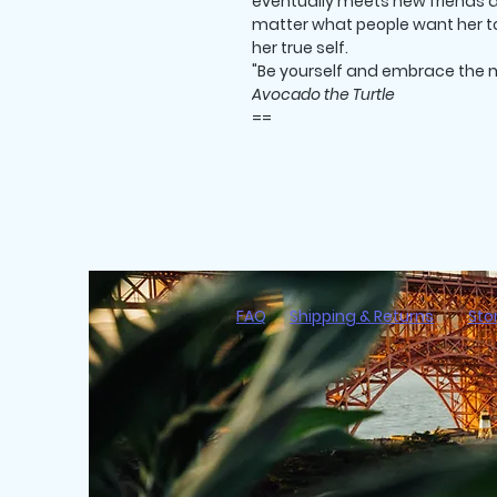
eventually meets new friends a
matter what people want her to 
her true self.
"Be yourself and embrace the 
Avocado the Turtle
==
FAQ
Shipping & Returns
Sto