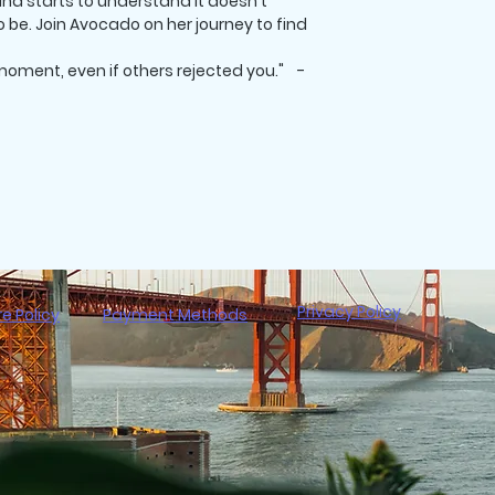
nd starts to understand it doesn't
be. Join Avocado on her journey to find
moment, even if others rejected you."
-
Privacy Policy
re Policy
Payment Methods