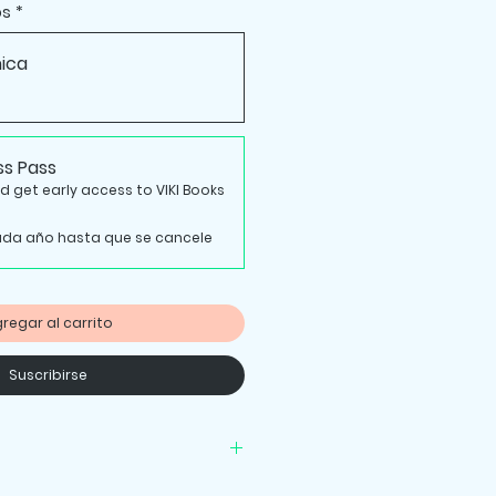
os
*
ica
ss Pass
get early access to VIKI Books
da año hasta que se cancele
regar al carrito
Suscribirse
nal. No returns.