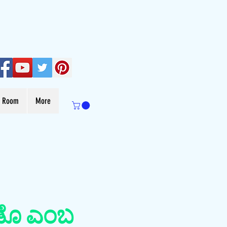
s Room
More
ಡೊ ಎಂಬ