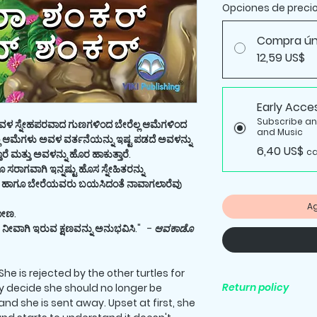
Opciones de preci
Compra ún
12,59 US$
Early Acce
Subscribe and 
ಅವಳ ಸ್ನೇಹಪರವಾದ ಗುಣಗಳಿಂದ ಬೇರೆಲ್ಲ ಆಮೆಗಳಿಂದ
and Music
ಲಾ ಆಮೆಗಳು ಅವಳ ವರ್ತನೆಯನ್ನು ಇಷ್ಟ ಪಡದೆ ಅವಳನ್ನು
6,40 US$
ca
ರೆ ಮತ್ತು ಅವಳನ್ನು ಹೊರ ಹಾಕುತ್ತಾರೆ.
ಗವಾಗಿ ಇನ್ನಷ್ಟು ಹೊಸ ಸ್ನೇಹಿತರನ್ನು
ಳೆ. ಹಾಗೂ ಬೇರೆಯವರು ಬಯಸಿದಂತೆ ನಾವಾಗಲಾರೆವು
Ag
ಗೋಣ.
ವು ನೀವಾಗಿ ಇರುವ ಕ್ಷಣವನ್ನು ಅನುಭವಿಸಿ."
-
ಆವಕಾಡೊ
he is rejected by the other turtles for
Return policy
ey decide she should no longer be
and she is sent away. Upset at first, she
All purchases are fi