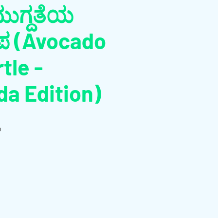
ುಗ್ದತೆಯ
ೂಪ (Avocado
tle -
a Edition)
o
o